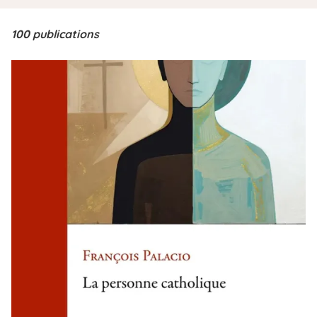
i
p
100 publications
a
l