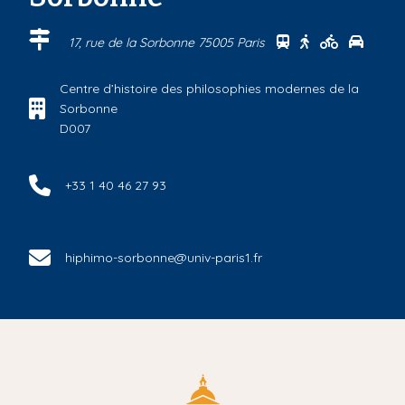
Se rendre au cen
Se rendre au 
Se rendre
Se ren
17, rue de la Sorbonne 75005 Paris
Centre d’histoire des philosophies modernes de la
Sorbonne
D007
+33 1 40 46 27 93
hiphimo-sorbonne@univ-paris1.fr