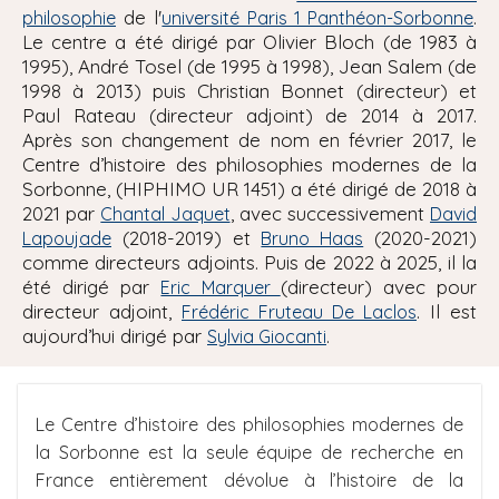
de l'
.
philosophie
université Paris 1 Panthéon-Sorbonne
i
Le centre a été dirigé par Olivier Bloch (de 1983 à
p
1995), André Tosel (de 1995 à 1998), Jean Salem (de
a
1998 à 2013) puis Christian Bonnet (directeur) et
l
Paul Rateau (directeur adjoint) de 2014 à 2017.
Après son changement de nom en février 2017, le
Centre d’histoire des philosophies modernes de la
Sorbonne, (HIPHIMO UR 1451) a été dirigé de 2018 à
2021 par
, avec successivement
Chantal Jaquet
David
(2018-2019) et
(2020-2021)
Lapoujade
Bruno Haas
comme directeurs adjoints. Puis de 2022 à 2025, il la
été dirigé par
(directeur) avec pour
Eric Marquer
directeur adjoint,
. Il est
Frédéric Fruteau De Laclos
aujourd’hui dirigé par
.
Sylvia Giocanti
Le Centre d’histoire des philosophies modernes de
la Sorbonne est la seule équipe de recherche en
France entièrement dévolue à l’histoire de la