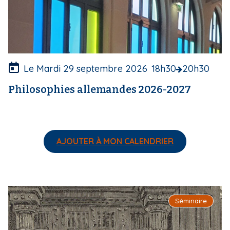
e
r
t
u
r
e
Le Mardi 29 septembre 2026
18h30
20h30
Philosophies allemandes 2026-2027
AJOUTER À MON CALENDRIER
I
Séminaire
m
a
g