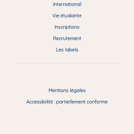
e
International
d
Vie étudiante
d
Inscriptions
e
Recrutement
p
Les labels
a
g
e
F
Mentions légales
R
Accessibilité : partiellement conforme