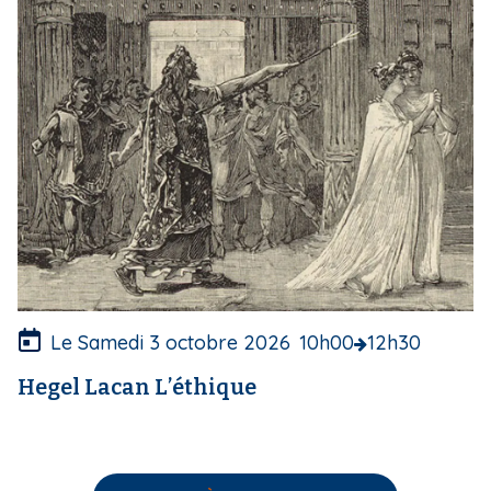
e
d
e
c
o
u
v
e
r
t
u
r
e
Le Samedi 3 octobre 2026
10h00
12h30
Hegel Lacan L’éthique