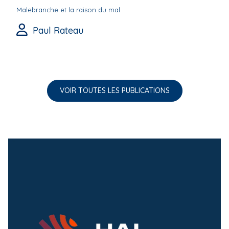
Malebranche et la raison du mal
Paul Rateau
VOIR TOUTES LES PUBLICATIONS
m
e
d
i
a