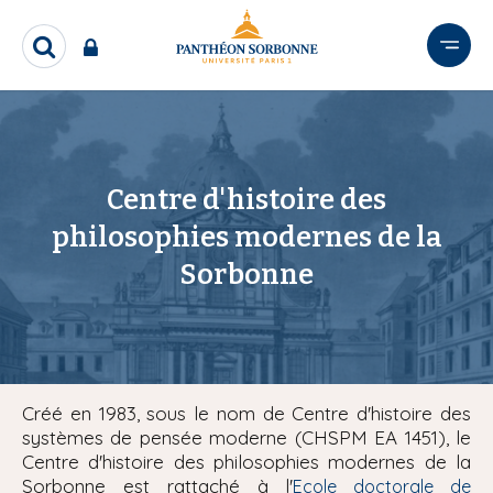
A
l
R
l
e
e
c
r
h
e
a
r
u
c
Centre d'histoire des
c
h
o
philosophies modernes de la
e
n
r
Sorbonne
t
e
n
u
p
r
Créé en 1983, sous le nom de Centre d'histoire des
i
systèmes de pensée moderne (CHSPM EA 1451), le
Centre d'histoire des philosophies modernes de la
n
Sorbonne est rattaché à l'
Ecole doctorale de
c